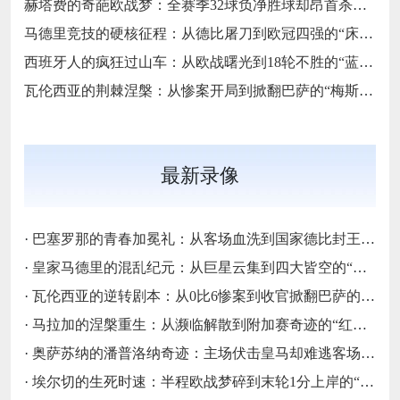
赫塔费的奇葩欧战梦：全赛季32球负净胜球却昂首杀入欧协联的“反足球童话”
马德里竞技的硬核征程：从德比屠刀到欧冠四强的“床单不屈魂”
西班牙人的疯狂过山车：从欧战曙光到18轮不胜的“蓝白梦魇”
瓦伦西亚的荆棘涅槃：从惨案开局到掀翻巴萨的“梅斯塔利亚不死鸟”
最新录像
·
巴塞罗那的青春加冕礼：从客场血洗到国家德比封王的“梦四序章”
·
皇家马德里的混乱纪元：从巨星云集到四大皆空的“伯纳乌闹剧”
·
瓦伦西亚的逆转剧本：从0比6惨案到收官掀翻巴萨的“梅斯塔利亚不死鸟”
·
马拉加的涅槃重生：从濒临解散到附加赛奇迹的“红白不死鸟”
·
奥萨苏纳的潘普洛纳奇迹：主场伏击皇马却难逃客场虫宿命的“北境异类”
·
埃尔切的生死时速：半程欧战梦碎到末轮1分上岸的“保级惊魂”