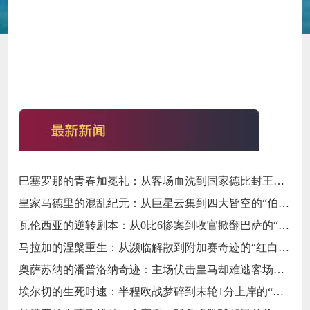
巴塞罗那的青春加冕礼：从客场血洗到国家德比封王的“梦四序章”
皇家马德里的混乱纪元：从巨星云集到四大皆空的“伯纳乌闹剧”
瓦伦西亚的逆转剧本：从0比6惨案到收官掀翻巴萨的“梅斯塔利亚不死鸟”
马拉加的涅槃重生：从濒临解散到附加赛奇迹的“红白不死鸟”
奥萨苏纳的潘普洛纳奇迹：主场伏击皇马却难逃客场虫宿命的“北境异类”
埃尔切的生死时速：半程欧战梦碎到末轮1分上岸的“保级惊魂”