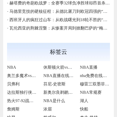
·
赫塔费的奇葩欧战梦：全赛季32球负净胜球却昂首杀入欧协联的“反足球童话”
·
马德里竞技的硬核征程：从德比屠刀到欧冠四强的“床单不屈魂”
·
西班牙人的疯狂过山车：从欧战曙光到18轮不胜的“蓝白梦魇”
·
瓦伦西亚的荆棘涅槃：从惨案开局到掀翻巴萨的“梅斯塔利亚不死鸟”
标签云
NBA
休斯顿火箭vs波士顿凯尔特人
NBA直播
奥兰多魔术vs多伦多猛龙
NBA直播在线观看
nba免费在线高清直播
贝弗利
芬尼-史密斯
穆雷三双墨菲22分伤退 鹈鹕双杀奇才
达拉斯独行侠队球星凯里·欧文
新奥尔良鹈鹕前锋锡安·威廉姆森
NBA常规赛
热火97-92战胜爵士
NBA是什么
湖人
詹姆斯
浓眉
快船