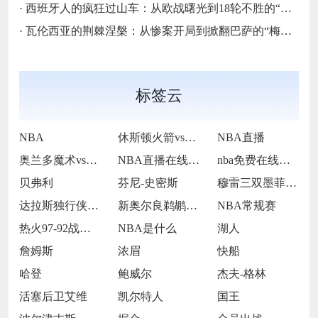
·
西班牙人的疯狂过山车：从欧战曙光到18轮不胜的“蓝白梦魇”
·
瓦伦西亚的荆棘涅槃：从惨案开局到掀翻巴萨的“梅斯塔利亚不死鸟”
标签云
NBA
休斯顿火箭vs波士顿凯尔特人
NBA直播
奥兰多魔术vs多伦多猛龙
NBA直播在线观看
nba免费在线高清直播
贝弗利
芬尼-史密斯
穆雷三双墨菲22分伤退 鹈鹕双杀奇才
达拉斯独行侠队球星凯里·欧文
新奥尔良鹈鹕前锋锡安·威廉姆森
NBA常规赛
热火97-92战胜爵士
NBA是什么
湖人
詹姆斯
浓眉
快船
哈登
鲍威尔
杰夫-格林
活塞后卫艾维
凯尔特人
国王