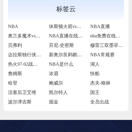
标签云
NBA
休斯顿火箭vs波士顿凯尔特人
NBA直播
奥兰多魔术vs多伦多猛龙
NBA直播在线观看
nba免费在线高清直播
贝弗利
芬尼-史密斯
穆雷三双墨菲22分伤退 鹈鹕双杀奇才
达拉斯独行侠队球星凯里·欧文
新奥尔良鹈鹕前锋锡安·威廉姆森
NBA常规赛
热火97-92战胜爵士
NBA是什么
湖人
詹姆斯
浓眉
快船
哈登
鲍威尔
杰夫-格林
活塞后卫艾维
凯尔特人
国王
波尔津吉斯
掘金
全员出战