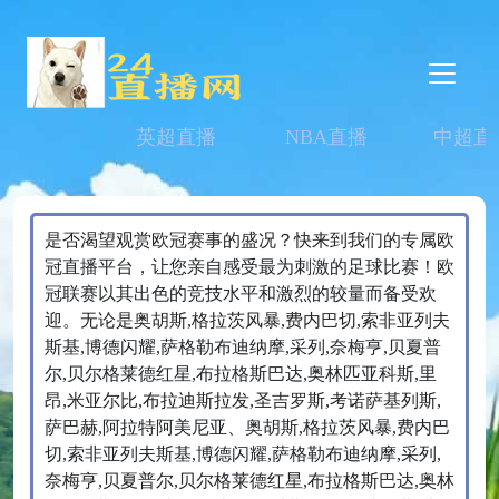
英超直播
NBA直播
中超直
是否渴望观赏欧冠赛事的盛况？快来到我们的专属欧
冠直播平台，让您亲自感受最为刺激的足球比赛！欧
冠联赛以其出色的竞技水平和激烈的较量而备受欢
迎。无论是奥胡斯,格拉茨风暴,费内巴切,索非亚列夫
斯基,博德闪耀,萨格勒布迪纳摩,采列,奈梅亨,贝夏普
尔,贝尔格莱德红星,布拉格斯巴达,奥林匹亚科斯,里
昂,米亚尔比,布拉迪斯拉发,圣吉罗斯,考诺萨基列斯,
萨巴赫,阿拉特阿美尼亚、奥胡斯,格拉茨风暴,费内巴
切,索非亚列夫斯基,博德闪耀,萨格勒布迪纳摩,采列,
奈梅亨,贝夏普尔,贝尔格莱德红星,布拉格斯巴达,奥林