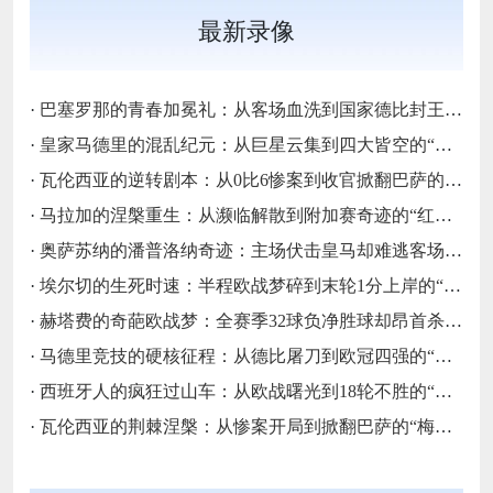
最新录像
·
巴塞罗那的青春加冕礼：从客场血洗到国家德比封王的“梦四序章”
·
皇家马德里的混乱纪元：从巨星云集到四大皆空的“伯纳乌闹剧”
·
瓦伦西亚的逆转剧本：从0比6惨案到收官掀翻巴萨的“梅斯塔利亚不死鸟”
·
马拉加的涅槃重生：从濒临解散到附加赛奇迹的“红白不死鸟”
·
奥萨苏纳的潘普洛纳奇迹：主场伏击皇马却难逃客场虫宿命的“北境异类”
·
埃尔切的生死时速：半程欧战梦碎到末轮1分上岸的“保级惊魂”
·
赫塔费的奇葩欧战梦：全赛季32球负净胜球却昂首杀入欧协联的“反足球童话”
·
马德里竞技的硬核征程：从德比屠刀到欧冠四强的“床单不屈魂”
·
西班牙人的疯狂过山车：从欧战曙光到18轮不胜的“蓝白梦魇”
·
瓦伦西亚的荆棘涅槃：从惨案开局到掀翻巴萨的“梅斯塔利亚不死鸟”