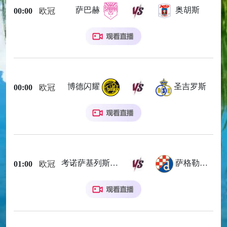
萨巴赫
奥胡斯
00:00
欧冠
博德闪耀
圣吉罗斯
00:00
欧冠
考诺萨基列斯
萨格勒布迪纳摩
01:00
欧冠