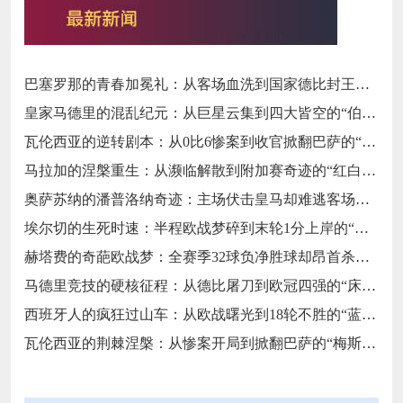
巴塞罗那的青春加冕礼：从客场血洗到国家德比封王的“梦四序章”
皇家马德里的混乱纪元：从巨星云集到四大皆空的“伯纳乌闹剧”
瓦伦西亚的逆转剧本：从0比6惨案到收官掀翻巴萨的“梅斯塔利亚不死鸟”
马拉加的涅槃重生：从濒临解散到附加赛奇迹的“红白不死鸟”
奥萨苏纳的潘普洛纳奇迹：主场伏击皇马却难逃客场虫宿命的“北境异类”
埃尔切的生死时速：半程欧战梦碎到末轮1分上岸的“保级惊魂”
赫塔费的奇葩欧战梦：全赛季32球负净胜球却昂首杀入欧协联的“反足球童话”
马德里竞技的硬核征程：从德比屠刀到欧冠四强的“床单不屈魂”
西班牙人的疯狂过山车：从欧战曙光到18轮不胜的“蓝白梦魇”
瓦伦西亚的荆棘涅槃：从惨案开局到掀翻巴萨的“梅斯塔利亚不死鸟”