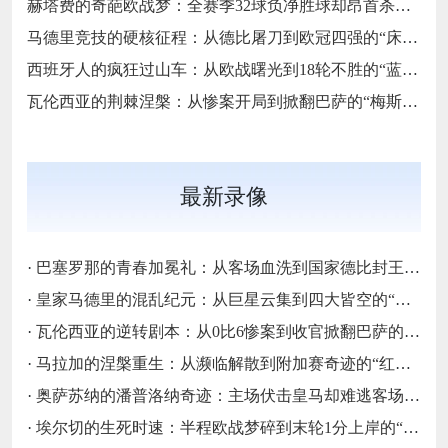
赫塔费的奇葩欧战梦：全赛季32球负净胜球却昂首杀入欧协联的“反足球童话”
马德里竞技的硬核征程：从德比屠刀到欧冠四强的“床单不屈魂”
西班牙人的疯狂过山车：从欧战曙光到18轮不胜的“蓝白梦魇”
瓦伦西亚的荆棘涅槃：从惨案开局到掀翻巴萨的“梅斯塔利亚不死鸟”
最新录像
·
巴塞罗那的青春加冕礼：从客场血洗到国家德比封王的“梦四序章”
·
皇家马德里的混乱纪元：从巨星云集到四大皆空的“伯纳乌闹剧”
·
瓦伦西亚的逆转剧本：从0比6惨案到收官掀翻巴萨的“梅斯塔利亚不死鸟”
·
马拉加的涅槃重生：从濒临解散到附加赛奇迹的“红白不死鸟”
·
奥萨苏纳的潘普洛纳奇迹：主场伏击皇马却难逃客场虫宿命的“北境异类”
·
埃尔切的生死时速：半程欧战梦碎到末轮1分上岸的“保级惊魂”