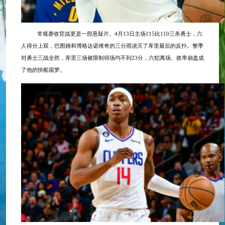
常规赛收官战更是一部悬疑片。
4月13日主场115比110三杀勇士，六
人得分上双，巴图姆和博格达诺维奇的三分雨浇灭了库里最后的反扑。整季
对勇士三战全胜，库里三场被限制得场均不到23分，六犯离场、效率崩盘成
了他的快船噩梦。