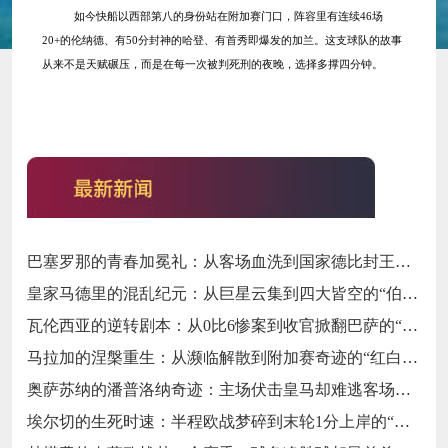
如今快船以西部第八的身份站在附加赛门口，阵容里有连续
46场
20+的伦纳德、有50分封神的哈登、有首秀即爆发的加兰。这支球队的故事
从来不是天赋碾压，而是在每一次被判死刑的夜晚，选择多撑四分钟。
巴塞罗那的青春加冕礼：从客场血洗到国家德比封王的“梦四序章”
皇家马德里的混乱纪元：从巨星云集到四大皆空的“伯纳乌闹剧”
瓦伦西亚的逆转剧本：从0比6惨案到收官掀翻巴萨的“梅斯塔利亚不死鸟”
马拉加的涅槃重生：从濒临解散到附加赛奇迹的“红白不死鸟”
奥萨苏纳的潘普洛纳奇迹：主场伏击皇马却难逃客场虫宿命的“北境异类”
埃尔切的生死时速：半程欧战梦碎到末轮1分上岸的“保级惊魂”