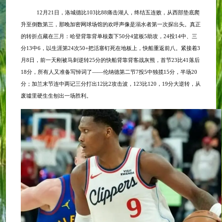
12月21日，洛城德比103比88痛击湖人，终结五连败，从西部垫底爬
升至倒数第三，那晚加密网球场馆的欢呼声像是溺水者第一次探出头。真正
的转折点藏在三月：哈登背靠背单核轰下50分4篮板5助攻，24投14中、三
分13中6，以生涯第24次50+把活塞钉死在地板上，快船重返前八。紧接着3
月8日，前一天刚被马刺逆转25分的快船背靠背客战灰熊，首节23比41落后
18分，所有人又准备写悼词了——伦纳德第二节7投5中独揽15分，半场20
分；加兰末节连中两记三分打出12比2攻击波，123比120，19分大逆转，从
废墟里硬生生刨出一场胜利。