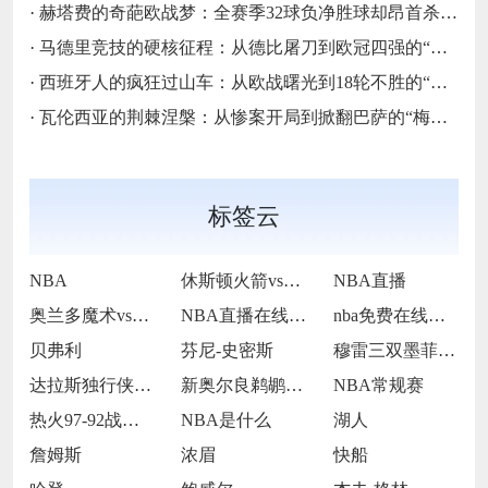
·
赫塔费的奇葩欧战梦：全赛季32球负净胜球却昂首杀入欧协联的“反足球童话”
·
马德里竞技的硬核征程：从德比屠刀到欧冠四强的“床单不屈魂”
·
西班牙人的疯狂过山车：从欧战曙光到18轮不胜的“蓝白梦魇”
·
瓦伦西亚的荆棘涅槃：从惨案开局到掀翻巴萨的“梅斯塔利亚不死鸟”
标签云
NBA
休斯顿火箭vs波士顿凯尔特人
NBA直播
奥兰多魔术vs多伦多猛龙
NBA直播在线观看
nba免费在线高清直播
贝弗利
芬尼-史密斯
穆雷三双墨菲22分伤退 鹈鹕双杀奇才
达拉斯独行侠队球星凯里·欧文
新奥尔良鹈鹕前锋锡安·威廉姆森
NBA常规赛
热火97-92战胜爵士
NBA是什么
湖人
詹姆斯
浓眉
快船