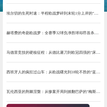
埃尔切的生死时速：半程欧战梦碎到末轮1分上岸的“保级惊魂”
赫塔费的奇葩欧战梦：全赛季32球负净胜球却昂首杀入欧协联的“反足球童话”
马德里竞技的硬核征程：从德比屠刀到欧冠四强的“床单不屈魂”
西班牙人的疯狂过山车：从欧战曙光到18轮不胜的“蓝白梦魇”
瓦伦西亚的荆棘涅槃：从惨案开局到掀翻巴萨的“梅斯塔利亚不死鸟”