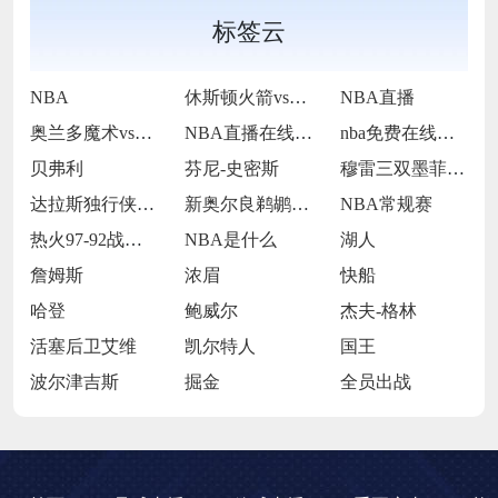
标签云
NBA
休斯顿火箭vs波士顿凯尔特人
NBA直播
奥兰多魔术vs多伦多猛龙
NBA直播在线观看
nba免费在线高清直播
贝弗利
芬尼-史密斯
穆雷三双墨菲22分伤退 鹈鹕双杀奇才
达拉斯独行侠队球星凯里·欧文
新奥尔良鹈鹕前锋锡安·威廉姆森
NBA常规赛
热火97-92战胜爵士
NBA是什么
湖人
詹姆斯
浓眉
快船
哈登
鲍威尔
杰夫-格林
活塞后卫艾维
凯尔特人
国王
波尔津吉斯
掘金
全员出战