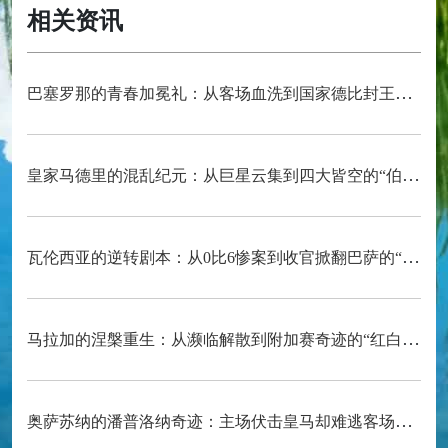
相关资讯
巴塞罗那的青春加冕礼：从客场血洗到国家德比封王的“梦四序章”
皇家马德里的混乱纪元：从巨星云集到四大皆空的“伯纳乌闹剧”
瓦伦西亚的逆转剧本：从0比6惨案到收官掀翻巴萨的“梅斯塔利亚不死鸟”
马拉加的涅槃重生：从濒临解散到附加赛奇迹的“红白不死鸟”
奥萨苏纳的潘普洛纳奇迹：主场伏击皇马却难逃客场虫宿命的“北境异类”