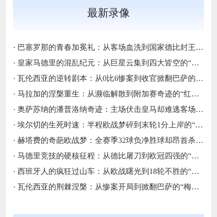
最新录像
·
巴塞罗那的青春加冕礼：从客场血洗到国家德比封王的“梦四序章”
·
皇家马德里的混乱纪元：从巨星云集到四大皆空的“伯纳乌闹剧”
·
瓦伦西亚的逆转剧本：从0比6惨案到收官掀翻巴萨的“梅斯塔利亚不死鸟”
·
马拉加的涅槃重生：从濒临解散到附加赛奇迹的“红白不死鸟”
·
奥萨苏纳的潘普洛纳奇迹：主场伏击皇马却难逃客场虫宿命的“北境异类”
·
埃尔切的生死时速：半程欧战梦碎到末轮1分上岸的“保级惊魂”
·
赫塔费的奇葩欧战梦：全赛季32球负净胜球却昂首杀入欧协联的“反足球童话”
·
马德里竞技的硬核征程：从德比屠刀到欧冠四强的“床单不屈魂”
·
西班牙人的疯狂过山车：从欧战曙光到18轮不胜的“蓝白梦魇”
·
瓦伦西亚的荆棘涅槃：从惨案开局到掀翻巴萨的“梅斯塔利亚不死鸟”