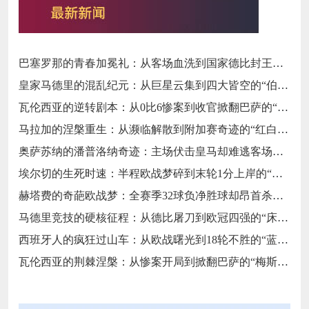
巴塞罗那的青春加冕礼：从客场血洗到国家德比封王的“梦四序章”
皇家马德里的混乱纪元：从巨星云集到四大皆空的“伯纳乌闹剧”
瓦伦西亚的逆转剧本：从0比6惨案到收官掀翻巴萨的“梅斯塔利亚不死鸟”
马拉加的涅槃重生：从濒临解散到附加赛奇迹的“红白不死鸟”
奥萨苏纳的潘普洛纳奇迹：主场伏击皇马却难逃客场虫宿命的“北境异类”
埃尔切的生死时速：半程欧战梦碎到末轮1分上岸的“保级惊魂”
赫塔费的奇葩欧战梦：全赛季32球负净胜球却昂首杀入欧协联的“反足球童话”
马德里竞技的硬核征程：从德比屠刀到欧冠四强的“床单不屈魂”
西班牙人的疯狂过山车：从欧战曙光到18轮不胜的“蓝白梦魇”
瓦伦西亚的荆棘涅槃：从惨案开局到掀翻巴萨的“梅斯塔利亚不死鸟”