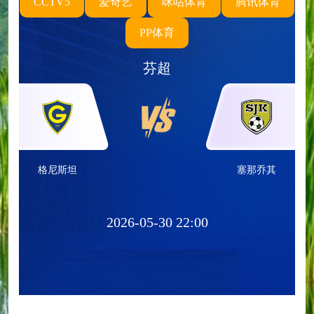
CCTV5
爱奇艺
咪咕体育
腾讯体育
PP体育
芬超
格尼斯坦
塞那乔其
2026-05-30 22:00