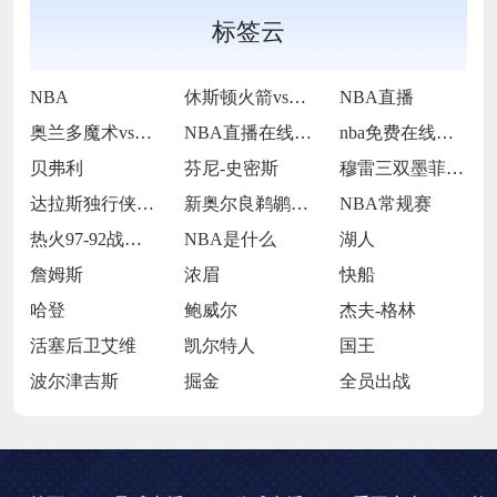
标签云
NBA
休斯顿火箭vs波士顿凯尔特人
NBA直播
奥兰多魔术vs多伦多猛龙
NBA直播在线观看
nba免费在线高清直播
贝弗利
芬尼-史密斯
穆雷三双墨菲22分伤退 鹈鹕双杀奇才
达拉斯独行侠队球星凯里·欧文
新奥尔良鹈鹕前锋锡安·威廉姆森
NBA常规赛
热火97-92战胜爵士
NBA是什么
湖人
詹姆斯
浓眉
快船
哈登
鲍威尔
杰夫-格林
活塞后卫艾维
凯尔特人
国王
波尔津吉斯
掘金
全员出战