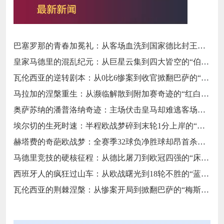
巴塞罗那的青春加冕礼：从客场血洗到国家德比封王的“梦四序章”
皇家马德里的混乱纪元：从巨星云集到四大皆空的“伯纳乌闹剧”
瓦伦西亚的逆转剧本：从0比6惨案到收官掀翻巴萨的“梅斯塔利亚不死鸟”
马拉加的涅槃重生：从濒临解散到附加赛奇迹的“红白不死鸟”
奥萨苏纳的潘普洛纳奇迹：主场伏击皇马却难逃客场虫宿命的“北境异类”
埃尔切的生死时速：半程欧战梦碎到末轮1分上岸的“保级惊魂”
赫塔费的奇葩欧战梦：全赛季32球负净胜球却昂首杀入欧协联的“反足球童话”
马德里竞技的硬核征程：从德比屠刀到欧冠四强的“床单不屈魂”
西班牙人的疯狂过山车：从欧战曙光到18轮不胜的“蓝白梦魇”
瓦伦西亚的荆棘涅槃：从惨案开局到掀翻巴萨的“梅斯塔利亚不死鸟”