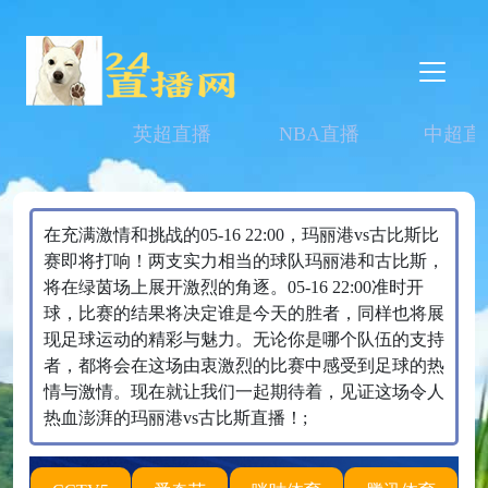
英超直播
NBA直播
中超直
在充满激情和挑战的05-16 22:00，玛丽港vs古比斯比
赛即将打响！两支实力相当的球队玛丽港和古比斯，
将在绿茵场上展开激烈的角逐。05-16 22:00准时开
球，比赛的结果将决定谁是今天的胜者，同样也将展
现足球运动的精彩与魅力。无论你是哪个队伍的支持
者，都将会在这场由衷激烈的比赛中感受到足球的热
情与激情。现在就让我们一起期待着，见证这场令人
热血澎湃的玛丽港vs古比斯直播！;