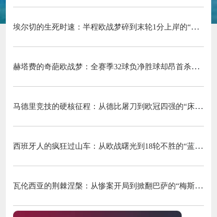
埃尔切的生死时速：半程欧战梦碎到末轮1分上岸的“保级惊魂”
赫塔费的奇葩欧战梦：全赛季32球负净胜球却昂首杀入欧协联的“反足球童话”
马德里竞技的硬核征程：从德比屠刀到欧冠四强的“床单不屈魂”
西班牙人的疯狂过山车：从欧战曙光到18轮不胜的“蓝白梦魇”
瓦伦西亚的荆棘涅槃：从惨案开局到掀翻巴萨的“梅斯塔利亚不死鸟”