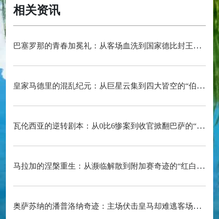
相关资讯
巴塞罗那的青春加冕礼：从客场血洗到国家德比封王的“梦四序章”
皇家马德里的混乱纪元：从巨星云集到四大皆空的“伯纳乌闹剧”
瓦伦西亚的逆转剧本：从0比6惨案到收官掀翻巴萨的“梅斯塔利亚不死鸟”
马拉加的涅槃重生：从濒临解散到附加赛奇迹的“红白不死鸟”
奥萨苏纳的潘普洛纳奇迹：主场伏击皇马却难逃客场虫宿命的“北境异类”